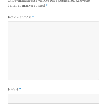
Din e-mailadresse vil ikke blive publiceret.
Krævede
felter er markeret med
*
KOMMENTAR
*
NAVN
*